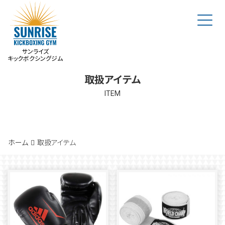
Men
サンライズ
キックボクシングジム
取扱アイテム
ITEM
ホーム
サンライズの魅力
ホーム
取扱アイテム
プログラム・料金
入会案内
施設紹介
トレーナー紹介
アクセス
会員様の声